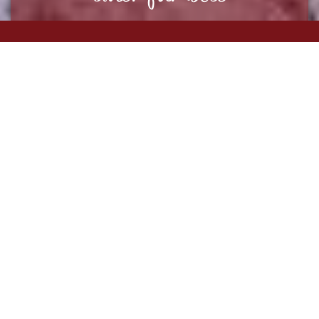
TOUR­CHARAKTER
Bei den Hundeschlittentouren geht es in erster
Linie um ein intensives Naturerlebnis. Wir werden
daher keine Motorschlitten im Einsatz haben, die
uns begleiten oder unsere Ausrüstung an das
Tagesziel schaffen. Es sind ausschließlich die
Huskys, die uns und alles, was wir dabei haben, auf
unseren Touren vorwärts bringen.