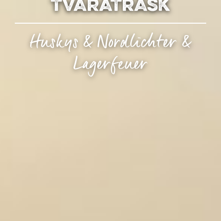
Tväråträsk
Huskys & Nordlichter &
Lagerfeuer