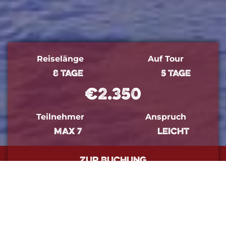
Reiselänge
Auf Tour
8 Tage
5 Tage
€2.350
Teilnehmer
Anspruch
max 7
leicht
Zur Buchung
Termine
Winter 2026/27
04. 01. 2027 - 11. 01. 2027