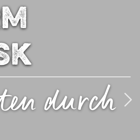
rm
sk
ten durch