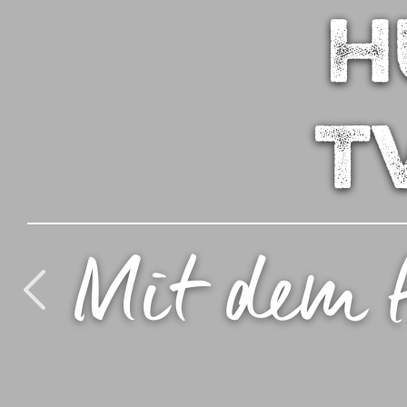
H
T
Mit dem 