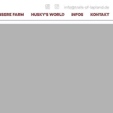
info
@
trails-of-lapland.de
NSERE FARM
HUSKY'S WORLD
INFOS
KONTAKT