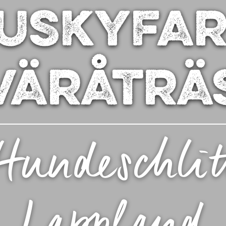
uskyfa
väråträ
Hundeschlit
Lappland